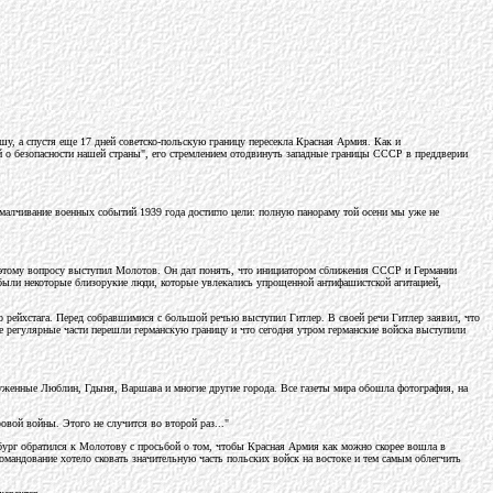
у, а спустя еще 17 дней советско-польскую границу пересекла Красная Армия. Как и
 о безопасности нашей страны", его стремлением отодвинуть западные границы СССР в преддверии
амалчивание военных событий 1939 года достигло цели: полную панораму той осени мы уже не
 этому вопросу выступил Молотов. Он дал понять, что инициатором сближения СССР и Германии
 были некоторые близорукие люди, которые увлекались упрощенной антифашистской агитацией,
о рейхстага. Перед собравшимися с большой речью выступил Гитлер. В своей речи Гитлер заявил, что
е регулярные части перешли германскую границу и что сегодня утром германские войска выступили
уженные Люблин, Гдыня, Варшава и многие другие города. Все газеты мира обошла фотография, на
ой войны. Этого не случится во второй раз..."
бург обратился к Молотову с просьбой о том, чтобы Красная Армия как можно скорее вошла в
омандование хотело сковать значительную часть польских войск на востоке и тем самым облегчить