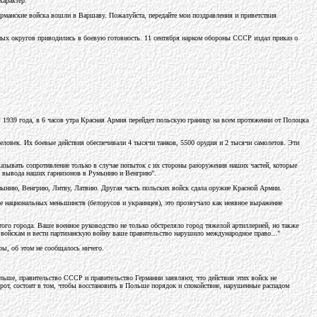
характер.
рманские войска вошли в Варшаву. Пожалуйста, передайте мои поздравления и приветствия
ных округов приводились в боевую готовность. 11 сентября нарком обороны СССР издал приказ о
 1939 года, в 6 часов утра Красная Армия перейдет польскую границу на всем протяжении от Полоцка
ловек. Их боевые действия обеспечивали 4 тысячи танков, 5500 орудия и 2 тысячи самолетов. Эти
ывать сопротивление только в случае попыток с их стороны разоружения наших частей, которые
ся вывода наших гарнизонов в Румынию и Венгрию".
Румынию, Венгрию, Литву, Латвию. Другая часть польских войск сдала оружие Красной Армии.
ше национальных меньшинств (белорусов и украинцев), это прозвучало как неявное выражение
го города. Ваше военное руководство не только обстреляло город тяжелой артиллерией, но также
 войскам и вести партизанскую войну ваше правительство нарушило международное право..."
ры, об этом не сообщалось ничего.
ольше, правительство СССР и правительство Германии заявляют, что действия этих войск не
рот, состоит в том, чтобы восстановить в Польше порядок и спокойствие, нарушенные распадом