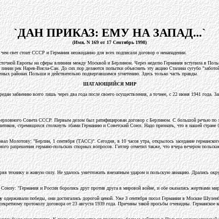
`ДАН ПРИКАЗ: ЕМУ НА ЗАПАД...`
(Имя, N 169 от 17 Сентябрь 1998)
а чем свет стоит СССР и Германия неожиданно для всех подписали договор о ненападении.
Восточной Европы на сферы влияния между Москвой и Берлином. Через неделю Германия вступила в Польш
инии рек Нарев-Висла-Сан. До сих пор делаются попытки объяснить эту акцию Сталина сугубо "заботой
чных районах Польши и действительно подвергавшимся угнетению. Здесь только часть правды.
ШАТАЮЩИЙСЯ МИР
н забвению всего лишь через два года после своего осуществления, а точнее, с 22 июня 1941 года. З
ия Верховного Совета СССР. Первым делом был ратифицирован договор с Берлином. С большой речью по
олитиков, стремящихся столкнуть лбами Германию и Советский Союз. Надо признать, что в нашей стране
вал Молотову: "Берлин, 1 сентября (ТАСС)". Сегодня, в 10 часов утра, открылось заседание германског
ного разрешения германо-польских спорных вопросов. Гитлер отметил также, что вчера вечером польски
еряя технику и живую силу. Не удалось уничтожить внезапным ударом и польскую авиацию. Дрались окр
зу: "Германия и Россия боролись друг против друга в мировой войне, и обе оказались жертвами миров
ау одерживали победы, они достигались дорогой ценой. Уже 3 сентября посол Германии в Москве Шулен
екретному протоколу договора от 23 августа 1939 года. Причины такой просьбы очевидны. Германское к