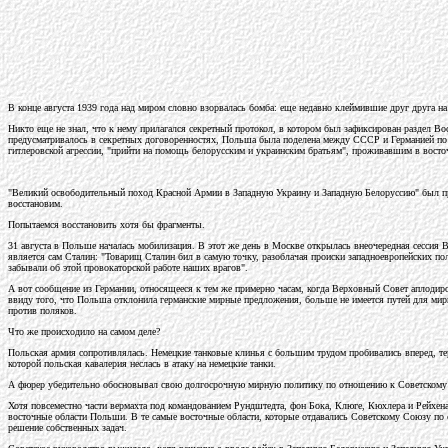
В конце августа 1939 года над миром словно взорвалась бомба: еще недавно клеймившие друг друга н
Никто еще не знал, что к нему прилагался секретный протокол, в котором был зафиксирован раздел 
предусматривалось в секретных договоренностях, Польша была поделена между СССР и Германией по л
гитлеровской агрессии, "прийти на помощь белорусским и украинским братьям", проживавшим в восто
"Великий освободительный поход Красной Армии в Западную Украину и Западную Белоруссию" был преда
восстановим.
Попытаемся восстановить хотя бы фрагменты.
31 августа в Польше началась мобилизация. В этот же день в Москве открылась внеочередная сесс
является сам Сталин: "Товарищ Сталин бил в самую точку, разоблачая происки западноевропейских п
забывали об этой провокаторской работе наших врагов".
А вот сообщение из Германии, относящееся к тем же примерно часам, когда Верховный Совет аплодиро
ввиду того, что Польша отклонила германские мирные предложения, больше не имеется путей для мир
против поляков.
Что же происходило на самом деле?
Польская армия сопротивлялась. Немецкие танковые клинья с большим трудом пробивались вперед, т
которой польская кавалерия неслась в атаку на немецкие танки.
А фюрер убедительно обосновывал свою долгосрочную мирную политику по отношению к Советскому Сою
Хотя повсеместно части вермахта под командованием Рундштедта, фон Бока, Клюге, Кюхлера и Рейхен
восточные области Польши. В те самые восточные области, которые отдавались Советскому Союзу по с
решение собственных задач.