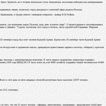
ил Брест. Крепость же в течение нескольких суток оборонялась польскими войсками под командованием
кационную линию, поскольку город находился в советской сфере раздела Польши.
М.Кривошеин, в Гродно вместе с немецким генералом - комкор В.И.Чуйков.
ных щитов, где вывешены карты Польши, ведь день толпятся люди". О происходящем в оккупированных
адио в Данциге: "Судьба, постигшая этот город и область, была судьбой всей Германии. Мировая
, 20 сентября город был взят частями Красной Армии. Кроме него 20 сентября части Красной Армии
али белорусские и украинские школы, превращали православные церкви в костелы, отбирали у крестьян
бирь эшелоны с депортируемыми жителями. В числе первых подверглись репрессиям осадники -
а конец 1939 года НКВД БССР было взято на учет 8000 хозяйств осадников общей численностью 45409
сего в этот день из пяти западных областей республики было выселено 22879 человек.
и 2131 участника.
 из того, что эти 15 тысяч человек - офицеры, интеллигенты, священники - представляют собой цвет