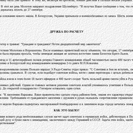
аину было уже принято. К тому же, несмотря на прогнозы, боевые действия в Польше носили упорный 
 В этот же день Молотов направил поздравление Шуленбергу: "Я получил Ваше сообщение о том, что ге
держалась вплоть до 27 сентября.
 основании нового закона. В Белоруссии, Украине призывали и военнообязанных из запаса. Шесть воен
ДРУЖБА ПО РАСЧЕТУ
уктор в трамвае: "Граждане и гражданки! Почти двадцатилетний мир закончился".
тствии Молотова и Ворошилова. После взаимных приветствий послу объявили, что сегодня, 17 сентября
была передана просьба, чтобы немецкая авиация не залетала восточнее линии Белосток-Брест-Львов.
игад и 11 артиллерийских полков резерва Главного командования общей численностью около 600 тысяч че
шенко и Белорусский под командованием командарма 2-го ранга М.П.Ковалева.
ооруженными силами Польши маршал Э.Рыдз-Смиглы отдал приказ: "С Советами в бои не вступать, оказ
олжны сражаться. В случае, если подойдут советские войска, вести с ними переговоры с целью добить
войска взяли в плен более 18 тысяч офицеров и 400 тысяч солдат. Часть польской армии смогла уйти в 
 военных действий. Одним из главных мотивов решения советских властей упоминалось угнетение в Поль
. До открытой солидарности с Гитлером оставались одни сутки.
: "К населению Варшавы. Ваше правительство сделало город районом битв, лишив его характера открыто
вление. Требованием от гражданского населения с оружием в руках оказывать сопротивление германским
ерез неделю Варшава подверглась массированной бомбардировке и в лишенном воды городе начались пожа
КАК ЭТО БЫЛО?
ание всякого рода необоснованных слухов насчет задач советских и германских войск, действующих в П
щей духу и букве пакта о ненападении, заключенного между Германией и СССР. Задача этих войск, наобо
ществования".