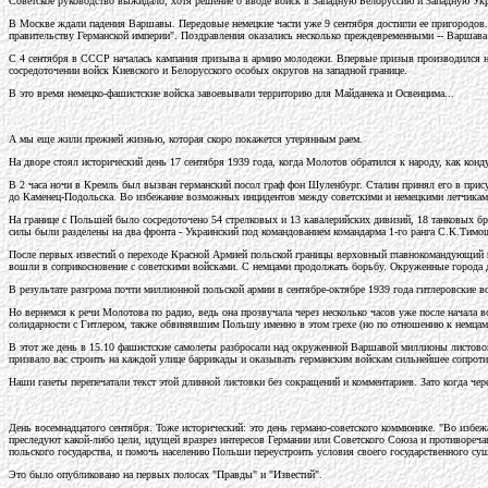
Советское руководство выжидало, хотя решение о вводе войск в Западную Белоруссию и Западную Укр
В Москве ждали падения Варшавы. Передовые немецкие части уже 9 сентября достигли ее пригородов.
правительству Германской империи". Поздравления оказались несколько преждевременными -- Варшава 
С 4 сентября в СССР началась кампания призыва в армию молодежи. Впервые призыв производился на
сосредоточении войск Киевского и Белорусского особых округов на западной границе.
В это время немецко-фашистские войска завоевывали территорию для Майданека и Освенцима...
А мы еще жили прежней жизнью, которая скоро покажется утерянным раем.
На дворе стоял исторический день 17 сентября 1939 года, когда Молотов обратился к народу, как конд
В 2 часа ночи в Кремль был вызван германский посол граф фон Шуленбург. Сталин принял его в прису
до Каменец-Подольска. Во избежание возможных инцидентов между советскими и немецкими летчиками 
На границе с Польшей было сосредоточено 54 стрелковых и 13 кавалерийских дивизий, 18 танковых бр
силы были разделены на два фронта - Украинский под командованием командарма 1-го ранга С.К.Тимо
После первых известий о переходе Красной Армией польской границы верховный главнокомандующий в
вошли в соприкосновение с советскими войсками. С немцами продолжать борьбу. Окруженные города д
В результате разгрома почти миллионной польской армии в сентябре-октябре 1939 года гитлеровские 
Но вернемся к речи Молотова по радио, ведь она прозвучала через несколько часов уже после начала
солидарности с Гитлером, также обвинявшим Польшу именно в этом грехе (но по отношению к немцам)
В этот же день в 15.10 фашистские самолеты разбросали над окруженной Варшавой миллионы листовок
призвало вас строить на каждой улице баррикады и оказывать германским войскам сильнейшее сопроти
Наши газеты перепечатали текст этой длинной листовки без сокращений и комментариев. Зато когда ч
День восемнадцатого сентября. Тоже исторический: это день германо-советского коммюнике. "Во избеж
преследуют какой-либо цели, идущей вразрез интересов Германии или Советского Союза и противореча
польского государства, и помочь населению Польши переустроить условия своего государственного су
Это было опубликовано на первых полосах "Правды" и "Известий".