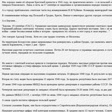
Мы хорошо знаем об обороне Брестской крепости в 1941 году, но практически ничего - о ее польской 
генерала Плисовского. Лишь в ночь на 17 сентября ее защитники в организованном порядке покинули 
А к городу приближались советские части под командованием В.И.Чуйкова. Командир авангардной тан
В ознаменование победы над Польшей в Гродно, Бресте, Пинске и некоторых других городах состоялис
А в Берлине...
"Берлин, 19 сентября (ТАСС). Германское население единодушно приветствует решение советского пр
Германией районах советскому человеку узнать было неоткуда. Царило тактичное молчание. Зато с не
война - самая бессмысленная война в истории - превратила эту область и этот город в свои жертвы..."
Это говорит Адольф Гитлер. Хотя его уже трудно отличить от Молотова.
На территории Белоруссии самые напряженные бои развернулись в районе Гродно, где скопились много
заняли Барановичи, а через 2 дня - Брест.
Население радостно встречало советских воинов. Почти 20 лет белорусы и украинцы находились в сос
лучшие земли, передавая их польским осадникам.
Но вместе с советской властью пришли и сталинские порядки. Начались массовые репрессии против но
отставные офицеры и утнер-офицеры польской армии. 5 декабря 1939 года СНК СССР принял постанов
человек.
Первая массовая операция по выселению осадников началась 10 февраля 1940 года. В результате за пр
Вторая по счету акция была проведена 13 апреля 1940 года. За пределы республики было выслано 267
29 июня 1940 года органами НКВД была проведена третья депортация в отдаленные районы СССР. Она к
Четвертая массовая депортация из западных областей была проведена 19-20 июня 1941 года, за два дня
По данным НКВД СССР, с октября 1939 по июнь 1940 года в западных областях республики было выя
А какая судьба постигла офицеров польской армии?
Согласно указанию Берии, они были сосредоточены в Старобельском (Ворошиловградская область), Ос
Называют различные цифры этой категории военнопленных. В среднем около 15 тысяч человек. Советско