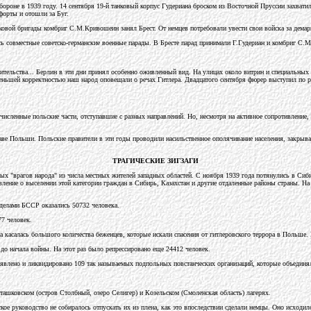
обороне в 1939 году. 14 сентября 19-й танковый корпус Гудериана броском из Восточной Пруссии захват
форты и отошли за Буг.
ковой бригады комбриг С.М.Кривошеин занял Брест. От немцев потребовали увести свои войска за демар
ь совместные советско-германские военные парады. В Бресте парад принимали Г.Гудериан и комбриг С.
авительства... Берлин в эти дни принял особенно оживленный вид. На улицах около витрин и специаль
 меньшей корректностью наш народ оповещали о речах Гитлера. Двадцатого сентября фюрер выступил по р
численные польские части, отступавшие с разных направлений. Но, несмотря на активное сопротивление
таве Польши. Польские правители в эти годы проводили насильственное ополячивание населения, закрыв
ТРАГИЧЕСКИЕ ЗИГЗАГИ
вых "врагов народа" из числа местных жителей западных областей. С ноября 1939 года потянулись в Си
ление о выселении этой категории граждан в Сибирь, Казахстан и другие отдаленные районы страны. Н
еделами БССР оказались 50732 человека.
77 человек.
асалась большого количества беженцев, которые искали спасения от гитлеровского террора в Польше. В
 до начала войны. На этот раз было репрессировано еще 24412 человек.
влено и ликвидировано 109 так называемых подпольных повстанческих организаций, которые объединял
ташковском (остров Столбный, озеро Селигер) и Козельском (Смоленская область) лагерях.
е руководство не собиралось отпускать их из плена, как это впоследствии сделали немцы. Оно исходило