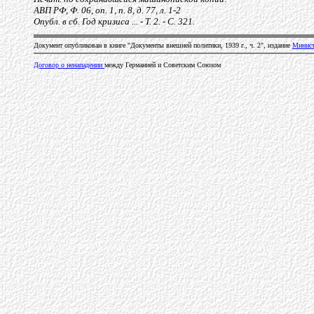
АВП РФ, Ф. 06, оп. 1, п. 8, д. 77, л. 1-2
Опубл. в сб. Год кризиса ... - Т. 2. - С. 321.
Документ опубликован в книге "Документы внешней политики, 1939 г., ч. 2", издание
Минист
Договор о ненападении
между Германией и Советским Союзом