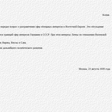
Копия.
порядке вопрос о разграничении сфер обоюдных интересов в Восточной Европе. Это обсуждение
яется границей сфер интересов Германии и СССР. При этом интересы Литвы по отношению Виленской
ек Нарева, Вислы и Сана.
ие дальнейшего политического развития.
.
Москва, 23 августа 1939 года