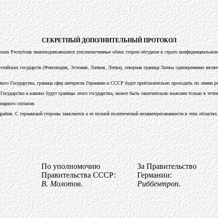
СЕКРЕТНЫЙ ДОПОЛНИТЕЛЬНЫЙ ПРОТОКОЛ
ких Республик нижеподписавшиеся уполномоченные обеих сторон обсудили в строго конфиденциальном 
балтийских государств (Финляндия, Эстония, Латвия, Литва), северная граница Литвы одновременно явл
ского Государства, граница сфер интересов Германии и СССР будет приблизительно проходить по линии р
осударства и каковы будут границы этого государства, может быть окончательно выяснен только в течен
оюдного согласия.
абии. С германской стороны заявляется о ее полной политической незаинтересованности в этих областях
По уполномочию
За Правительство
Правительства СССР:
Германии:
В. Молотов
.
Риббентроп
.