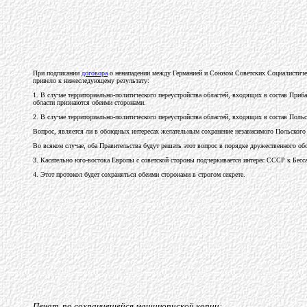
При подписании
договора
о ненападении между Германией и Союзом Советских Социалистичес
привело к нижеследующему результату:
1. В случае территориально-политического переустройства областей, входящих в состав При
области признаются обеими сторонами.
2. В случае территориально-политического переустройства областей, входящих в состав Поль
Вопрос, является ли в обоюдных интересах желательным сохранение независимого Польского Г
Во всяком случае, оба Правительства будут решать этот вопрос в порядке дружественного об
3. Касательно юго-востока Европы с советской стороны подчеркивается интерес СССР к Бессар
4. Этот протокол будет сохраняться обеими сторонами в строгом секрете.
Печат. по сохранившейся машинопиской копии: